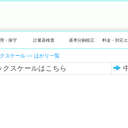
守
計量器検査
基準分銅校正
料金・対応エリア
会
ケール
>>
はかり一覧
スケールはこちら
中古品販