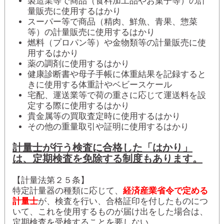
製造業等で商品（食料加工品やお菓子等）の計
量販売に使用するはかり
スーパー等で商品（精肉、鮮魚、青果、惣菜
等）の計量販売に使用するはかり
燃料（プロパン等）や金物類等の計量販売に使
用するはかり
薬の調剤に使用するはかり
健康診断書や母子手帳に体重結果を記録すると
きに使用する体重計やベビースケール
宅配、運送業等で荷の重さに応じて運送料を設
定する際に使用するはかり
貴金属等の買取査定時に使用するはかり
その他の重量取引や証明に使用するはかり
計量士が行う検査に合格した「はかり」
は、定期検査を免除する制度もあります。
【計量法第２５条】
特定計量器の種類に応じて、
経済産業省令で定める
計量士
が、検査を行い、合格証印を付したものにつ
いて、これを使用するものが届け出をした場合は、
定期検査を受検することを要しない。