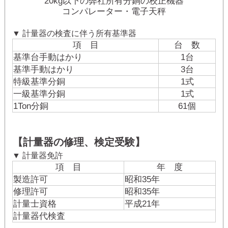
20kg以下の弊社所有分銅の校正機器
コンパレーター・電子天秤
▼ 計量器の検査に伴う所有基準器
項 目
台 数
基準台手動はかり
1台
基準手動はかり
3台
特級基準分銅
1式
一級基準分銅
1式
1Ton分銅
61個
【計量器の修理、検定受験】
▼ 計量器免許
項 目
年 度
製造許可
昭和35年
修理許可
昭和35年
計量士資格
平成21年
計量器代検査